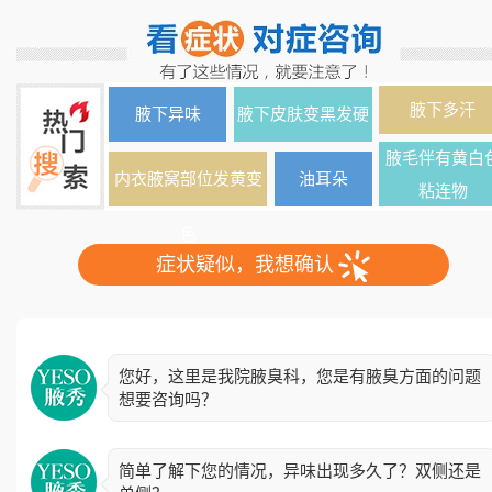
腋下多汗
腋下异味
腋下皮肤变黑发硬
腋毛伴有黄白
内衣腋窝部位发黄变
油耳朵
粘连物
色
症状疑似，我想确认
您好，这里是我院腋臭科，您是有腋臭方面的问题
想要咨询吗？
简单了解下您的情况，异味出现多久了？双侧还是