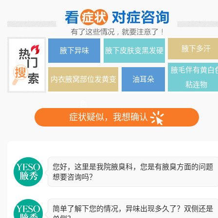
腋下多汗
腋下异味
腋下皮肤变黑发硬
腋毛伴有黄白
内衣腋窝部位发黄变
油耳朵
粘连物
色
症状疑似，我想确认
您好，这里是我院腋臭科，您是有腋臭方面的问题
想要咨询吗？
简单了解下您的情况，异味出现多久了？双侧还是