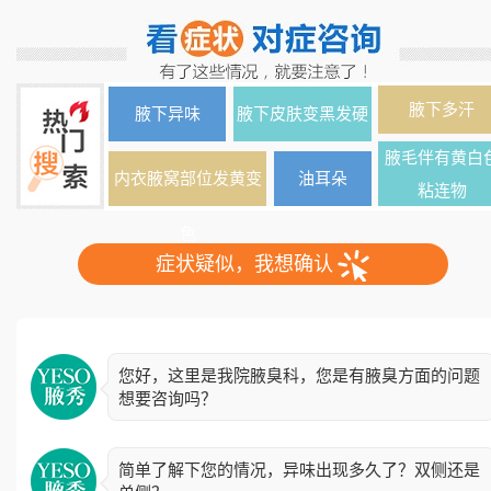
腋下多汗
腋下异味
腋下皮肤变黑发硬
腋毛伴有黄白
内衣腋窝部位发黄变
油耳朵
粘连物
色
症状疑似，我想确认
您好，这里是我院腋臭科，您是有腋臭方面的问题
想要咨询吗？
简单了解下您的情况，异味出现多久了？双侧还是