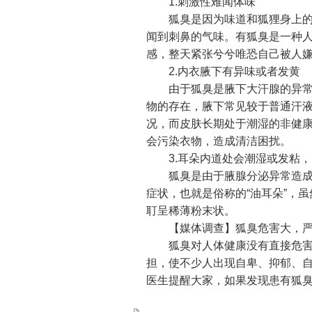
1.刺激性难闻体味
狐臭是因为味道和狐狸身上的味
闻到刺鼻的气味。有狐臭是一种
感，整天紧张兮兮唯恐自己被人
2.内衣腋下有异味或者发黄
由于狐臭是腋下大汗腺的异常分
物的存在，腋下常见较于普通汗
况，而皮肤长期处于潮湿的非健
会污染衣物，造成清洁困扰。
3.耳朵内道处会潮湿或发粘，
狐臭是由于腋腺分泌异常造成的
症状，也就是俗称的“油耳朵”，
耵呈稀薄粉末状。
【媒体调查】狐臭危害大，严
狐臭对人体健康没有直接危害，
担，使不少人出现自卑、抑郁、
医生提醒大家，如果发现患有狐