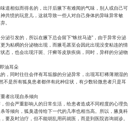
道相似而得名的，出汗后腋下有难闻的气味，别人或自己可
人神共愤的玩意儿，这就导致一些人对自己身体的异味异常敏
嫌弃。
泌引发的，所以在腋下总会留下“蛛丝马迹”，由于异常分泌
液更为粘稠的分泌物出现，而腋毛甚至会因此出现没变粘连的情
康状态，也会出现汗斑、汗癣等皮肤疾病，同时，异样的分泌物
即油耳朵
，同时往往会伴有耳垢腺的分泌异常，出现耳耵稀薄潮湿的
虽然不是所有狐臭患者都伴有此种症状，有少数轻微患者只是耳
重者出现自杀倾向
但会严重影响人的日常生活，给患者造成不同程度的心理负
自杀等倾向，狐臭遗传给下一代的几率也相当高。所以，腋臭科
臭，要及时治疗，但不能胡乱用药就医，而是到医院咨询就诊。